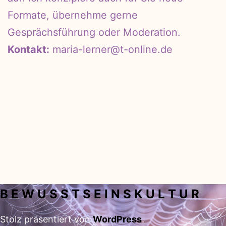
Formate, übernehme gerne
Gesprächsführung oder Moderation.
Kontakt:
maria-lerner@t-online.de
B E W U S S T S E I N S K U L T U R
Stolz präsentiert von
WordPress
.