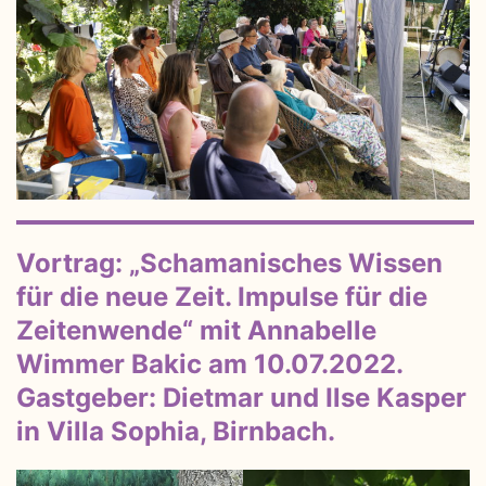
Vortrag: „Schamanisches Wissen
für die neue Zeit. Impulse für die
Zeitenwende“ mit Annabelle
Wimmer Bakic am 10.07.2022.
Gastgeber: Dietmar und Ilse Kasper
in Villa Sophia, Birnbach.