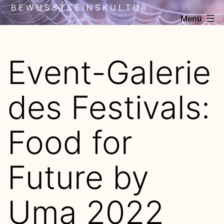
Zum
B E W U S S T S E I N S K U L T U R
Menü
Inhalt
springen
Event-Galerie
des Festivals:
Food for
Future by
Uma 2022