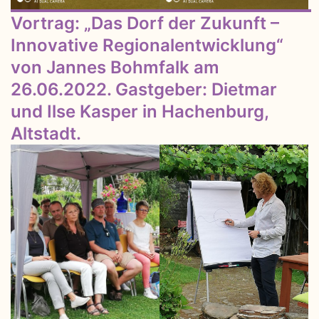
Vortrag: „Das Dorf der Zukunft –
Innovative Regionalentwicklung“
von Jannes Bohmfalk am
26.06.2022. Gastgeber: Dietmar
und Ilse Kasper in Hachenburg,
Altstadt.